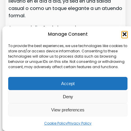
llevarlo en el día a día, ya sea en una salida
casual o como un toque elegante a un atuendo
formal.
Aunque el diseño de leopardo es
Manage Consent
definitivamente llamativo, notamos que
algunos usuarios mencionaron diferencias en el
To provide the best experiences, we use technologies like cookies to
color esperado y el color real. Es un detalle a
store and/or access device information. Consenting to these
tener en cuenta si planeas combinarlo con
technologies will allow us to process data such as browsing
behavior or unique IDs on this site. Not consenting or withdrawing
prendas específicas. Además, para quienes
consent, may adversely affect certain features and functions.
buscan algo más funcional, el material tan
delgado puede no ser lo más conveniente si
Accept
necesitas protección contra el polvo o sudor.
Deny
En suma, si buscas un accesorio versátil y con
estilo, este pañuelo de HankieWorld puede ser
View preferences
una gran adición a tu colección. Simplemente
asegúrate de estar satisfecho con las
Cookie Policy
Privacy Policy
características del material y los colores antes