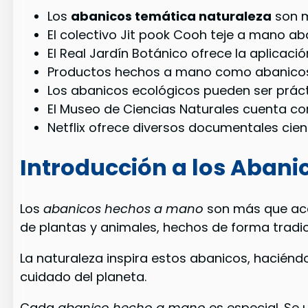
Los
abanicos temática naturaleza
son m
El colectivo Jit pook Cooh teje a mano a
El Real Jardín Botánico ofrece la aplicaci
Productos hechos a mano como abanicos d
Los abanicos ecológicos pueden ser práct
El Museo de Ciencias Naturales cuenta co
Netflix ofrece diversos documentales cien
Introducción a los Abani
Los
abanicos hechos a mano
son más que acce
de plantas y animales, hechos de forma tradic
La naturaleza inspira estos abanicos, haciéndo
cuidado del planeta.
Cada
abanico hecho a mano
es especial. Se 