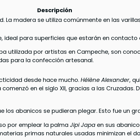
Descripción
ad. La madera se utiliza comúnmente en las varilla
 ideal para superficies que estarán en contacto c
pa utilizada por artistas en Campeche, son conoci
das para la confección artesanal.
acticidad desde hace mucho.
Hélène Alexander
, q
pa comenzó en el siglo XII, gracias a las Cruzada
que los abanicos se pudieran plegar. Esto fue un g
so por emplear la palma
Jipi Japa
en sus abanico
as materias primas naturales usadas minimizan el 