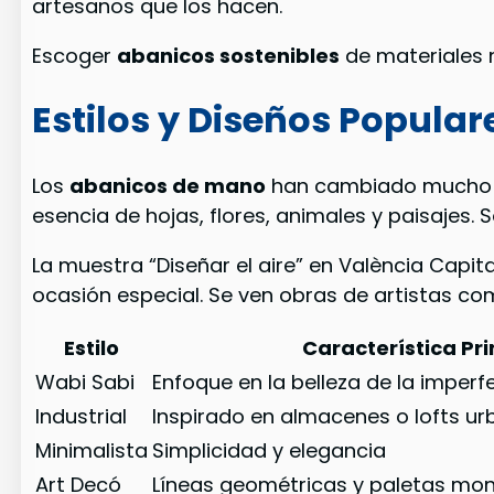
artesanos que los hacen.
Escoger
abanicos sostenibles
de materiales 
Estilos y Diseños Popular
Los
abanicos de mano
han cambiado mucho co
esencia de hojas, flores, animales y paisajes.
La muestra “Diseñar el aire” en València Capi
ocasión especial. Se ven obras de artistas co
Estilo
Característica Pri
Wabi Sabi
Enfoque en la belleza de la imperf
Industrial
Inspirado en almacenes o lofts u
Minimalista
Simplicidad y elegancia
Art Decó
Líneas geométricas y paletas mo