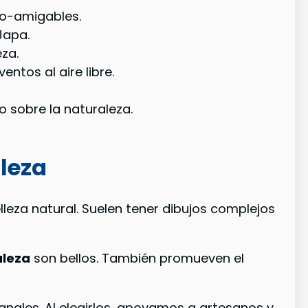
co-amigables.
Japa.
eza.
tos al aire libre.
 sobre la naturaleza.
leza
leza natural. Suelen tener dibujos complejos
aleza
son bellos. También promueven el
anales. Al elegirlos, apoyamos a artesanos y